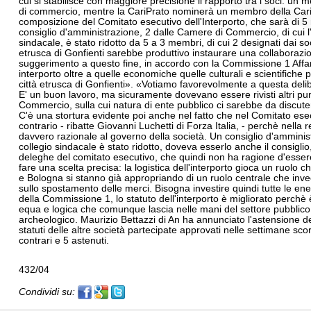
cui si stabilisce con maggiore precisione il rapporto tra i soci: u
di commercio, mentre la CariPrato nominerà un membro della CariFi
composizione del Comitato esecutivo dell'Interporto, che sarà di 5
consiglio d'amministrazione, 2 dalle Camere di Commercio, di cui l'
sindacale, è stato ridotto da 5 a 3 membri, di cui 2 designati dai so
etrusca di Gonfienti sarebbe produttivo instaurare una collaborazio
suggerimento a questo fine, in accordo con la Commissione 1 Affari isti
interporto oltre a quelle economiche quelle culturali e scientifiche 
città etrusca di Gonfienti». «Votiamo favorevolmente a questa del
E' un buon lavoro, ma sicuramente dovevano essere rivisti altri p
Commercio, sulla cui natura di ente pubblico ci sarebbe da discut
C'è una stortura evidente poi anche nel fatto che nel Comitato esec
contrario - ribatte Giovanni Luchetti di Forza Italia, - perchè nell
davvero razionale al governo della società. Un consiglio d'amminist
collegio sindacale è stato ridotto, doveva esserlo anche il consiglio,
deleghe del comitato esecutivo, che quindi non ha ragione d'esser
fare una scelta precisa: la logistica dell'interporto gioca un ruolo c
e Bologna si stanno già appropriando di un ruolo centrale che inve
sullo spostamento delle merci. Bisogna investire quindi tutte le ene
della Commissione 1, lo statuto dell'interporto è migliorato perchè 
equa e logica che comunque lascia nelle mani del settore pubblico 
archeologico. Maurizio Bettazzi di An ha annunciato l'astensione de
statuti delle altre società partecipate approvati nelle settimane sc
contrari e 5 astenuti.
432/04
Condividi su: