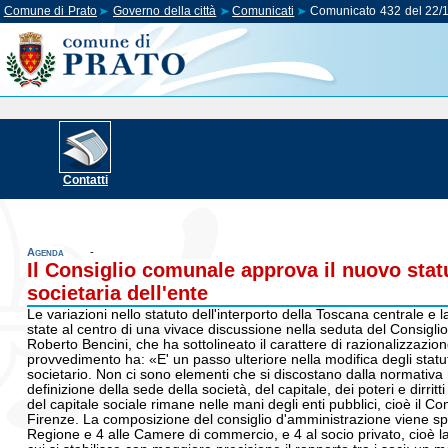
Comune di Prato
Governo della città
Comunicati
Comunicato 432 del 22/
Contatti
Agenda
-
Il Consiglio comunale approva il nuovo statu
societaria dell'ente
Le variazioni nello statuto dell'interporto della Toscana centrale e l
state al centro di una vivace discussione nella seduta del Consiglio 
Roberto Bencini, che ha sottolineato il carattere di razionalizzazione
provvedimento ha: «E' un passo ulteriore nella modifica degli statut
societario. Non ci sono elementi che si discostano dalla normativ
definizione della sede della società, del capitale, dei poteri e dirri
del capitale sociale rimane nelle mani degli enti pubblici, cioè i
Firenze. La composizione del consiglio d'amministrazione viene speci
Regione e 4 alle Camere di commercio, e 4 al socio privato, cioè la 