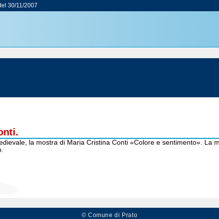
el 30/11/2007
onti.
ievale, la mostra di Maria Cristina Conti «Colore e sentimento». La mos
o.
© Comune di Prato