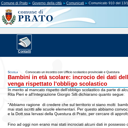
Comune di Prato
Governo della città
Comunicati
Comunicato 910 del 13/
Contatti
Scuola
Convocato un incontro con Ufficio scolastico provinciale e Questura
Bambini in età scolare: incrocio dei dati de
venga rispettato l'obbligo scolastico
In merito al mancato rispetto dell'obbligo scolastico da parte di alcu
Rita Pieri e all'Integrazione Giorgio Silli dichiarano quanto segue:
"Abbiamo ragione di credere che sul territorio vi siano molti bambini,
mai stati iscritti alle scuole elementari. Per questo abbiamo convocat
e la Dott.ssa Iervasi della Questura di Prato, per cercare di appro
Fino ad oggi non erano mai stati incrociati alcuni dati in possesso d