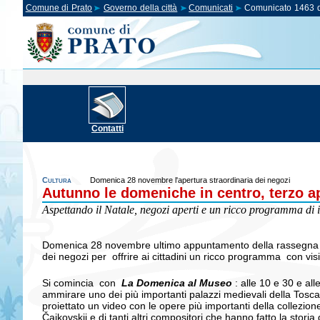
Comune di Prato
Governo della città
Comunicati
Comunicato 1463 d
Contatti
Cultura
Domenica 28 novembre l'apertura straordinaria dei negozi
Autunno le domeniche in centro, terzo 
Aspettando il Natale, negozi aperti e un ricco programma di in
Domenica 28 novembre ultimo appuntamento della rassegna "Au
dei negozi per offrire ai cittadini un ricco programma con vis
Si comincia con
La Domenica al Museo
: alle 10 e 30 e all
ammirare uno dei più importanti palazzi medievali della Toscana
proiettato un video con le opere più importanti della collezi
Čajkovskij e di tanti altri compositori che hanno fatto la sto