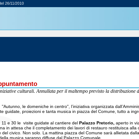
el 26/11/2010
appuntamento
iziative culturali. Annullata per il maltempo previsto la distribuzione d
tunno, le domeniche in centro", l’iniziativa organizzata dall’Amminis
ite guidate, proiezioni e tanta musica in piazza del Comune, tutto a ingr
e 11 e 30 le visite guidate al cantiere del
Palazzo Pretorio,
aperto in vi
 in attesa che il completamento dei lavori di restauro restituisca alla c
one del civico. Non solo. La mattina piazza del Comune sarà allietata d
ria della musica saranno diffuse dal Palazzo Comunale.