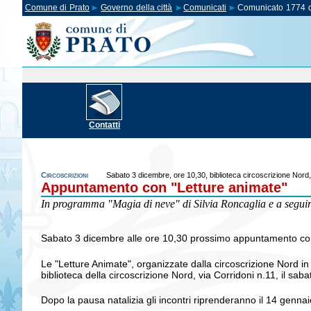
Comune di Prato
Governo della città
Comunicati
Comunicato 1774 d
Contatti
Circoscrizioni
Sabato 3 dicembre, ore 10,30, biblioteca circoscrizione Nord, 
Appuntamento con "Letture animate"
In programma "Magia di neve" di Silvia Roncaglia e a seguire
Sabato 3 dicembre alle ore 10,30 prossimo appuntamento con "M
Le "Letture Animate", organizzate dalla circoscrizione Nord in 
biblioteca della circoscrizione Nord, via Corridoni n.11, il sa
Dopo la pausa natalizia gli incontri riprenderanno il 14 gennai