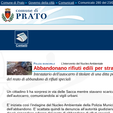
Comune di Prato
Governo della città
Comunicati
Comunicato 280 del 23/
Contatti
Polizia municipale
L'intervento del Nucleo Ambientale
Abbandonano rifiuti edili per stra
Intestatario dell'autocarro il titolare di una ditt
del reato di abbandono di rifiuti speciali
Un cittadino li ha sorpresi in via delle Sacca mentre stavano scaric
dell'autocarro, comunicandola ai vigili urbani.
E’ iniziata così l’indagine del Nucleo Ambientale della Polizia Munici
dell’abbandono. E’ scattata quindi la denuncia all’autorità giudiziaria