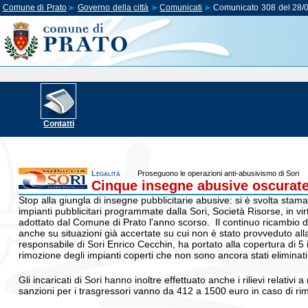
Comune di Prato
Governo della città
Comunicati
Comunicato 308 del 28/
Contatti
Legalità
Proseguono le operazioni anti-abusivismo di Sori
Cinque insegne abusive oscurate 
Stop alla giungla di insegne pubblicitarie abusive: si è svolta stama
impianti pubblicitari programmate dalla Sori, Società Risorse, in v
adottato dal Comune di Prato l'anno scorso. Il continuo ricambio del
anche su situazioni già accertate su cui non è stato provveduto alla
responsabile di Sori Enrico Cecchin, ha portato alla copertura di 5 
rimozione degli impianti coperti che non sono ancora stati eliminati
Gli incaricati di Sori hanno inoltre effettuato anche i rilievi relativ
sanzioni per i trasgressori vanno da 412 a 1500 euro in caso di rim