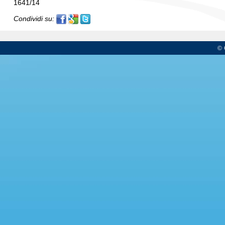
1641/14
Condividi su:
© 