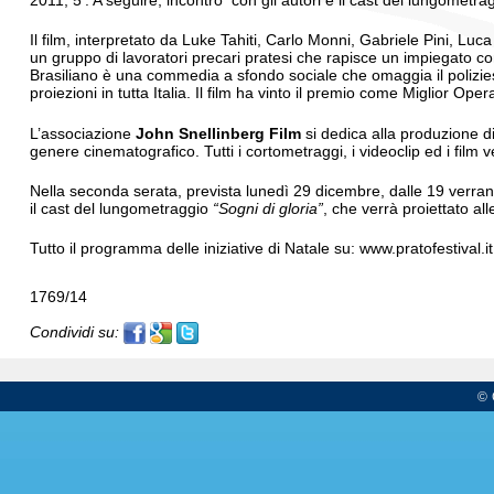
2011, 5’. A seguire, incontro con gli autori e il cast del lungomet
Il film, interpretato da Luke Tahiti, Carlo Monni, Gabriele Pini, Lu
un gruppo di lavoratori precari pratesi che rapisce un impiegato co
Brasiliano è una commedia a sfondo sociale che omaggia il poliziesc
proiezioni in tutta Italia. Il film ha vinto il premio come Miglior Oper
L’associazione
John Snellinberg Film
si dedica alla produzione d
genere cinematografico. Tutti i cortometraggi, i videoclip ed i film v
Nella seconda serata, prevista lunedì 29 dicembre, dalle 19 verranno
il cast del lungometraggio
“Sogni di gloria”
, che verrà proiettato all
Tutto il programma delle iniziative di Natale su: www.pratofestival.it
1769/14
Condividi su:
© 