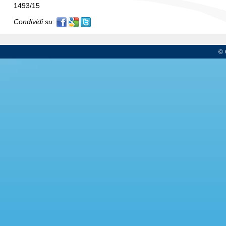
1493/15
Condividi su:
© 