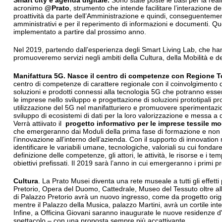
Smart city e agenda digitale.
Sono state poste le basi per la reali
acronimo
@Prato
, strumento che intende facilitare l’interazione d
proattività da parte dell’Amministrazione e quindi, conseguenteme
amministrativi e per il reperimento di informazioni e documenti. Q
implementato a partire dal prossimo anno.
Nel 2019, partendo dall’esperienza degli Smart Living Lab, che hann
promuoveremo servizi negli ambiti della Cultura, della Mobilità e d
Manifattura 5G.
Nasce il centro di competenze con Regione 
centro di competenze di carattere regionale con il coinvolgimento d
soluzioni e prodotti connessi alla tecnologia 5G che potranno ess
le imprese nello sviluppo e progettazione di soluzioni prototipali p
utilizzazione del 5G nel manifatturiero e promuovere sperimentazion
sviluppo di ecosistemi di dati per la loro valorizzazione e messa a di
Verrà attiivato il
progetto informativo per le imprese tessile m
che emergeranno dai Moduli della prima fase di formazione e non so
l’innovazione all’interno dell’azienda. Con il supporto di innovatio
identificare le variabili umane, tecnologiche, valoriali su cui fondar
definizione delle competenze, gli attori, le attività, le risorse e i 
obiettivi prefissati. Il 2019 sarà l’anno in cui emergeranno i primi p
Cultura
. La Prato Musei diventa una rete museale a tutti gli effetti
Pretorio, Opera del Duomo, Cattedrale, Museo del Tessuto oltre alle i
di Palazzo Pretorio avrà un nuovo ingresso, come da progetto origi
mentre il Palazzo della Musica, palazzo Martini, avrà un cortile int
Infine, a Officina Giovani saranno inaugurate le nuove residenze d'
spettacolo – con una proposta sempre più accattivante.