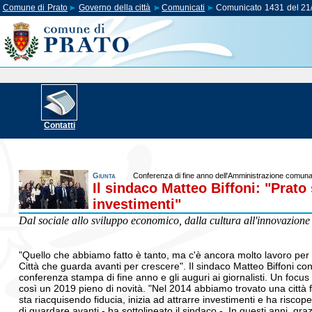
Comune di Prato
Governo della città
Comunicati
Comunicato 1431 del 21
Contatti
Giunta
Conferenza di fine anno dell'Amministrazione comuna
Il sindaco Matteo Biffoni: "Prato
investimenti"
Dal sociale allo sviluppo economico, dalla cultura all'innovazione 
"Quello che abbiamo fatto è tanto, ma c'è ancora molto lavoro per i
Città che guarda avanti per crescere". Il sindaco Matteo Biffoni con 
conferenza stampa di fine anno e gli auguri ai giornalisti. Un focu
così un 2019 pieno di novità. "Nel 2014 abbiamo trovato una città f
sta riacquisendo fiducia, inizia ad attrarre investimenti e ha riscope
di guardare avanti - ha sottolineato il sindaco -. In questi anni, 