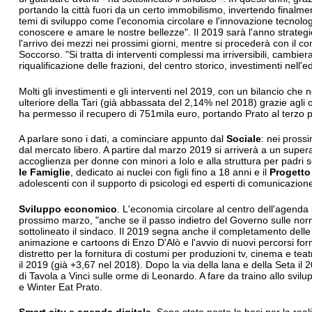
portando la città fuori da un certo immobilismo, invertendo finalmen
temi di sviluppo come l'economia circolare e l'innovazione tecnologica,
conoscere e amare le nostre bellezze". Il 2019 sarà l'anno strategi
l'arrivo dei mezzi nei prossimi giorni, mentre si procederà con il 
Soccorso. "Si tratta di interventi complessi ma irriversibili, cambier
riqualificazione delle frazioni, del centro storico, investimenti nell'
Molti gli investimenti e gli interventi nel 2019, con un bilancio ch
ulteriore della Tari (già abbassata del 2,14% nel 2018) grazie agli ot
ha permesso il recupero di 751mila euro, portando Prato al terzo post
A parlare sono i dati, a cominciare appunto dal
Sociale
: nei prossi
dal mercato libero. A partire dal marzo 2019 si arriverà a un supera
accoglienza per donne con minori a Iolo e alla struttura per padri s
le Famiglie
, dedicato ai nuclei con figli fino a 18 anni e il
Progetto
adolescenti con il supporto di psicologi ed esperti di comunicazion
Sviluppo economico
. L'economia circolare al centro dell'agenda p
prossimo marzo, "anche se il passo indietro del Governo sulle norme 
sottolineato il sindaco. Il 2019 segna anche il completamento delle
animazione e cartoons di Enzo D'Alò e l'avvio di nuovi percorsi for
distretto per la fornitura di costumi per produzioni tv, cinema e teat
il 2019 (già +3,67 nel 2018). Dopo la via della lana e della Seta il
di Tavola a Vinci sulle orme di Leonardo. A fare da traino allo svi
e Winter Eat Prato.