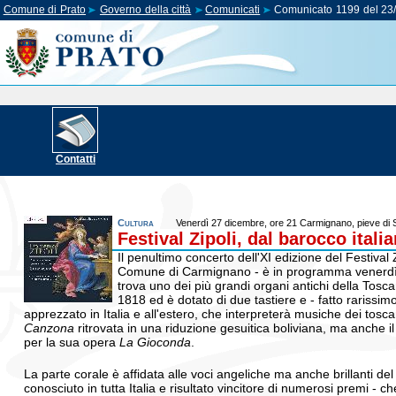
Comune di Prato
Governo della città
Comunicati
Comunicato 1199 del 23
Contatti
Cultura
Venerdì 27 dicembre, ore 21 Carmignano, pieve di 
Festival Zipoli, dal barocco ital
Il penultimo concerto dell'XI edizione del Festival 
Comune di Carmignano - è in programma venerdì 2
trova uno dei più grandi organi antichi della Tosca
1818 ed è dotato di due tastiere e - fatto rarissi
apprezzato in Italia e all'estero, che interpreterà musiche dei tos
Canzona
ritrovata in una riduzione gesuitica boliviana, ma anche i
per la sua opera
La Gioconda
.
La parte corale è affidata alle voci angeliche ma anche brillanti d
conosciuto in tutta Italia e risultato vincitore di numerosi premi - 