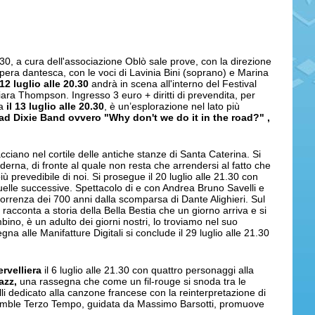
0.30, a cura dell'associazione Oblò sale prove, con la direzione
opera dantesca, con le voci di Lavinia Bini (soprano) e Marina
 12 luglio alle 20.30
andrà in scena all'interno del Festival
ara Thompson. Ingresso 3 euro + diritti di prevendita, per
ma
il 13 luglio alle 20.30
, è un’esplorazione nel lato più
d Dixie Band ovvero "Why don't we do it in the road?"
,
cciano nel cortile delle antiche stanze di Santa Caterina. Si
moderna, di fronte al quale non resta che arrendersi al fatto che
 prevedibile di noi. Si prosegue il 20 luglio alle 21.30 con
uelle successive. Spettacolo di e con Andrea Bruno Savelli e
correnza dei 700 anni dalla scomparsa di Dante Alighieri. Sul
 racconta a storia della Bella Bestia che un giorno arriva e si
ino, è un adulto dei giorni nostri, lo troviamo nel suo
 alle Manifatture Digitali si conclude il 29 luglio alle 21.30
ervelliera
il 6 luglio alle 21.30 con quattro personaggi alla
azz,
una rassegna che come un fil-rouge si snoda tra le
i dedicato alla canzone francese con la reinterpretazione di
nsemble Terzo Tempo, guidata da Massimo Barsotti, promuove