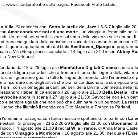
it, www.cittadiprato.it e sulla pagina Facebook Prato Estate.
n Villa.
Si comincia con
Sotto le stelle del Jazz
il 5-6-7 luglio alle 2
con
Amor condusse noi ad una morte
,
un viaggio al femminile nell'
 Un recital per sensibilizzare sul tema della violenza sulle donne.
Il
nd francese guidata dalla carismatica voce della cantante americana Ci
om. Il quarto appuntamento dal titolo
Beethoven_Django
in program
e a Villa Rospigliosi si conclude il 14 luglio alle 21.15 con
Abbey Roa
ni, a New Orleans!
lendario dal 19 al 29 luglio alle
Manifatture Digitali Cinema
che si affa
tacolo di figura per adulti che affronterà il tema del logorìo della vita 
che i guai sono guai in tutte le lingue del mondo, che l’imprevisto è più
e o ricordare uno degli artisti che più ha condizionato la sua epoca e q
fiori
, con un omaggio ai canti più belli della Divina Commedia nella ri
essandro Haber. In calendario il 26 luglio alle 21.30
Bella Bestia
, che
Gavroche
andrà in scena il 27 luglio alle 21.30; Gavroche non è un bamb
tico e sempre uguale che non può che culminare in un burnout. La rassegna
, l’uomo che illuminò il mondo con Ciro Masella e Françoise Parlanti.
i
l'omonima rassegna con tanta musica e spettacolo. Si parte con
La c
nestanti. Si prosegue il 21-22-28-29 luglio alle 21.30 con
Buonamici J
pico. Il 4 agosto alle 21.30 il recital
W la France,
di Anna Maria Castell
lude con
Omaggio a Morricone
il 10 agosto alle 21.30, nel quale l’E