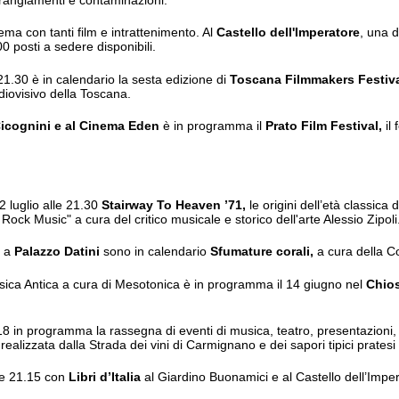
arrangiamenti e contaminazioni.
ema con tanti film e intrattenimento. Al
Castello dell'Imperatore
, una d
 posti a sedere disponibili.
21.30 è in calendario la sesta edizione di
Toscana Filmmakers Festiv
audiovisivo della Toscana.
 Cicognini e al Cinema Eden
è in programma il
Prato Film Festival,
il
2 luglio alle 21.30
Stairway To Heaven ’71,
le origini dell’età classica 
ock Music" a cura del critico musicale e storico dell'arte Alessio Zipoli
o a
Palazzo Datini
sono in calendario
Sfumature corali,
a cura della C
Musica Antica a cura di Mesotonica è in programma il 14 giugno nel
Chio
 in programma la rassegna di eventi di musica, teatro, presentazioni, inc
lizzata dalla Strada dei vini di Carmignano e dei sapori tipici pratesi
lle 21.15 con
Libri d’Italia
al Giardino Buonamici e al Castello dell’Imper