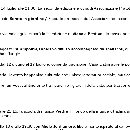
e 14 luglio alle 21.30. La seconda edizione a cura di Associazione Pratot
agosto
Serate in giardino,
17 serate promosse dall’Associazione Insieme
n via Valdingole ci sarà la 9° edizione di
Viaccia Festival,
la rassegna n
5 agosto
InCampolmi
, l'aperitivo diffuso accompagnato da spettacoli, dj
rban Jungle.
dal 12 giugno al 17 luglio e, come da tradizione, Casa Datini apre le por
aria,
l'evento happening culturale che unisce letteratura sociale, musica,
ore
, un Festival itinerante tra i parchi e i giardini della città, per tras
 alle 21.15, la scuola di musica Verdi e il mondo della musica cittadina si
 scorso.
alle 18 e alle 19.30 con
Misfatto d’amore
, liberamente ispirato al cano