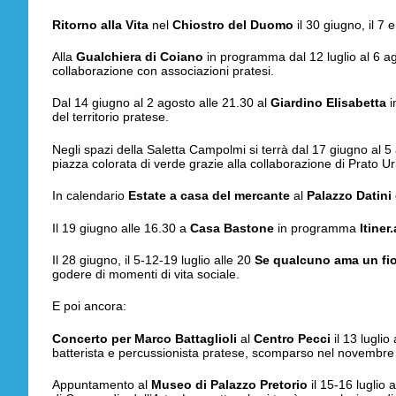
Ritorno alla Vita
nel
Chiostro del Duomo
il 30 giugno, il 7 
Alla
Gualchiera di Coiano
in programma dal 12 luglio al 6 
collaborazione con associazioni pratesi.
Dal 14 giugno al 2 agosto alle 21.30 al
Giardino Elisabetta
i
del territorio pratese.
Negli spazi della Saletta Campolmi si terrà dal 17 giugno al 
piazza colorata di verde grazie alla collaborazione di Prato U
In calendario
Estate a casa del mercante
al
Palazzo Datini
Il 19 giugno alle 16.30 a
Casa Bastone
in programma
Itiner.
Il 28 giugno, il 5-12-19 luglio alle 20
Se qualcuno ama un fi
godere di momenti di vita sociale.
E poi ancora:
Concerto per Marco Battaglioli
al
Centro Pecci
il 13 luglio
batterista e percussionista pratese, scomparso nel novembre
Appuntamento al
Museo di Palazzo Pretorio
il 15-16 luglio 