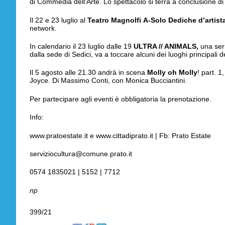
di Commedia dell’Arte. Lo spettacolo si terrà a conclusione di
Il 22 e 23 luglio al
Teatro Magnolfi
A-Solo Dediche d’artist
network.
In calendario il 23 luglio dalle 19
ULTRA // ANIMALS,
una seri
dalla sede di Sedici, va a toccare alcuni dei luoghi principali d
Il 5 agosto alle 21.30 andrà in scena
Molly oh Molly
! part. 
Joyce. Di Massimo Conti, con Monica Bucciantini.
Per partecipare agli eventi è obbligatoria la prenotazione.
Info:
www.pratoestate.it e www.cittadiprato.it | Fb: Prato Estate
serviziocultura@comune.prato.it
0574 1835021 | 5152 | 7712
np
399/21