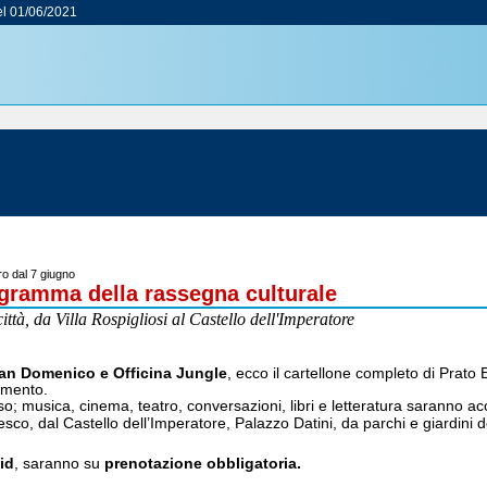
l 01/06/2021
tro dal 7 giugno
rogramma della rassegna culturale
ttà, da Villa Rospigliosi al Castello dell'Imperatore
San Domenico e Officina Jungle
, ecco il cartellone completo di Prato 
amento.
o; musica, cinema, teatro, conversazioni, libri e letteratura saranno acco
, dal Castello dell’Imperatore, Palazzo Datini, da parchi e giardini del
id
, saranno su
prenotazione obbligatoria.