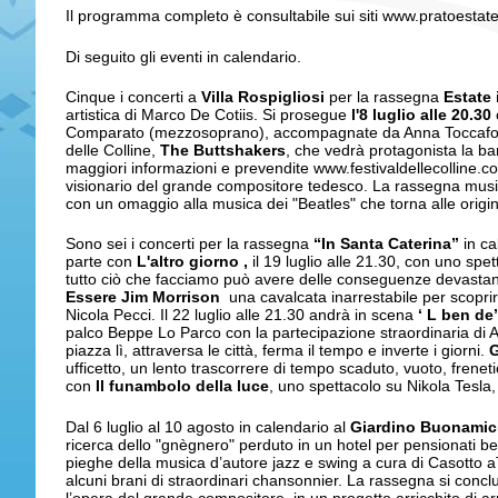
Il programma completo è consultabile sui siti www.pratoestate.
Di seguito gli eventi in calendario.
Cinque i concerti a
Villa Rospigliosi
per la rassegna
Estate i
artistica di Marco De Cotiis. Si prosegue
l'8 luglio alle 20.30
Comparato (mezzosoprano), accompagnate da Anna Toccafondi.
delle Colline,
The Buttshakers
, che vedrà protagonista la ba
maggiori informazioni e prevendite www.festivaldellecolline.c
visionario del grande compositore tedesco. La rassegna musical
con un omaggio alla musica dei "Beatles" che torna alle origi
Sono sei i concerti per la rassegna
“In Santa Caterina”
in ca
parte con
L'altro giorno
,
il 19 luglio alle 21.30, con uno spet
tutto ciò che facciamo può avere delle conseguenze devastanti, 
Essere Jim Morrison
una cavalcata inarrestabile per scoprir
Nicola Pecci. Il 22 luglio alle 21.30 andrà in scena
‘
L ben de’ 
palco Beppe Lo Parco con la partecipazione straordinaria di Al
piazza lì, attraversa le città, ferma il tempo e inverte i giorni.
ufficetto, un lento trascorrere di tempo scaduto, vuoto, frene
con
Il funambolo della luce
, uno spettacolo su Nikola Tesla
Dal 6 luglio al 10 agosto in calendario al
Giardino Buonamic
ricerca dello "gnègnero" perduto in un hotel per pensionati be
pieghe della musica d’autore jazz e swing a cura di Casotto aTi
alcuni brani di straordinari chansonnier. La rassegna si conc