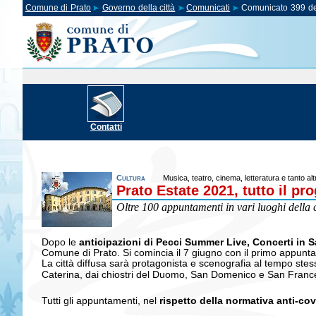
Comune di Prato
Governo della città
Comunicati
Comunicato 399 de
Contatti
Cultura
Musica, teatro, cinema, letteratura e tanto al
Prato Estate 2021, tutto il p
Oltre 100 appuntamenti in vari luoghi della ci
Dopo le
anticipazioni di Pecci Summer Live, Concerti in 
Comune di Prato. Si comincia il 7 giugno con il primo appunt
La città diffusa sarà protagonista e scenografia al tempo stess
Caterina, dai chiostri del Duomo, San Domenico e San Francesco
Tutti gli appuntamenti, nel
rispetto della normativa anti-cov