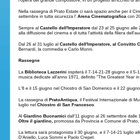
l’opera del grande compositore, in un progetto arricchito di 
Nella rassegna di Prato Estate ci sarà spazio anche per il Cin
settembre in tutta sicurezza l'
Arena Cinematografica
con 200
Sempre al
Castello dell'Imperatore
dal 23 al 25 giugno alle 
alla diffusione del cinema e di tutta l'attività della filiera dell'
Dal 26 al 31 luglio al
Castello dell'Imperatore, al Convitto
Bernardi, la commedia e Carlo Monni.
Rassegne
La
Biblioteca Lazzerini
ospiterà il 7-14-21-28 giugno e il 5-1
musica dedicate all'anno 1971, definito "The Greatest Year in R
L'8 e il 15 giugno nel Chiostro di San Domenico e il 22 giugn
La rassegna di
PratoAntiqua
, il Festival Internazionale di 
luglio nel
Chiostro di San Francesco
.
Al
Giardino Buonamici
dall'11 giugno al 26 settembre dalle 18
Oltre il giardino,
promossa da Provincia e Comune di Prato, rea
La lettura sarà protagonista il 30 giugno, e il 7-14-21 luglio a
D’Aniello, Luca Sommi e Paolo Crepet.