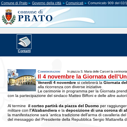
Comune di Prato
Governo della città
Comunicati
Comunicato 909 del 02/
Contatti
Commemorazioni
In piazza S. Maria delle Carceri la cerimon
Il 4 novembre la Giornata dell'Un
Venerdì 4 novembre
si celebrerà la
Giornata del
alla ricorrenza con diverse iniziative.
Le cerimonie in programma per la Giornata pren
con la partecipazione del sindaco Matteo Biffoni e delle altre autori
Al termine
il corteo partirà da piazza del Duomo
per raggiunge
militare con
l’Alzabandiera
e la
deposizione di una corona di al
la manifestazione sarà 'antica tradizione dell'arma di cavalleria del
del messaggio del Presidente della Repubblica Sergio Mattarella d