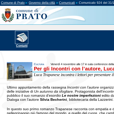
Comune di Prato
Governo della città
Comunicati
Comunicato 924 del 31/
Contatti
Cultura
Venerdì 4 novembre alle 17 in sala conferenze della
Per gli Incontri con l’autore, Lu
Luca Trapanese incontra i lettori per presentare 
Ultimo appuntamento della rassegna
Incontri con l’autore
organizza
delle iniziative di
Un autunno da sfogliare.
Protagonista dell’incontr
pubblico il suo romanzo d’esordio
Le nostre imperfezioni
edito d
Dialoga con l’autore
Silvia Becherini
, bibliotecaria della Lazzerini.
In questo suo primo romanzo Trapanese racconta con empatia e del
pellegrinaggio più famoso del mondo, e quello del cuore, che cambi