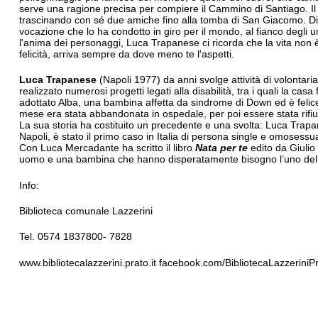
serve una ragione precisa per compiere il Cammino di Santiago. Il 
trascinando con sé due amiche fino alla tomba di San Giacomo. Di c
vocazione che lo ha condotto in giro per il mondo, al fianco degli um
l'anima dei personaggi, Luca Trapanese ci ricorda che la vita non è
felicità, arriva sempre da dove meno te l'aspetti.
Luca Trapanese
(Napoli 1977) da anni svolge attività di volontaria
realizzato numerosi progetti legati alla disabilità, tra i quali la ca
adottato Alba, una bambina affetta da sindrome di Down ed è felice 
mese era stata abbandonata in ospedale, per poi essere stata rifiu
La sua storia ha costituito un precedente e una svolta: Luca Trapa
Napoli, è stato il primo caso in Italia di persona single e omosessua
Con Luca Mercadante ha scritto il libro
Nata per te
edito da Giulio
uomo e una bambina che hanno disperatamente bisogno l’uno dell’al
Info:
Biblioteca comunale Lazzerini
Tel. 0574 1837800- 7828
www.bibliotecalazzerini.prato.it facebook.com/BibliotecaLazzeriniP