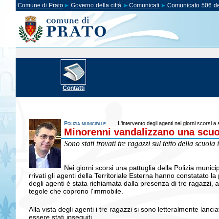
Comune di Prato
Governo della città
Comunicati
Comunicato 506 de
Contatti
Polizia municipale
L'intervento degli agenti nei giorni scorsi a
Minorenni vandalizzano una scuol
Sono stati trovati tre ragazzi sul tetto della scuol
Nei giorni scorsi una pattuglia della Polizia munic
rrivati gli agenti della Territoriale Esterna hanno constatato l
degli agenti è stata richiamata dalla presenza di tre ragazzi, an
tegole che coprono l'immobile.
Alla vista degli agenti i tre ragazzi si sono letteralmente lanc
essere stati inseguiti.