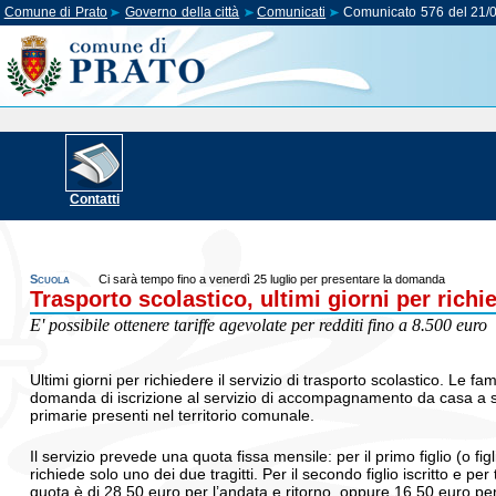
Comune di Prato
Governo della città
Comunicati
Comunicato 576 del 21/
Contatti
Scuola
Ci sarà tempo fino a venerdì 25 luglio per presentare la domanda
Trasporto scolastico, ultimi giorni per richie
E' possibile ottenere tariffe agevolate per redditi fino a 8.500 euro
Ultimi giorni per richiedere il servizio di trasporto scolastico. Le 
domanda di iscrizione al servizio di accompagnamento da casa a scuo
primarie presenti nel territorio comunale.
Il servizio prevede una quota fissa mensile: per il primo figlio (o fig
richiede solo uno dei due tragitti. Per il secondo figlio iscritto e per 
quota è di 28,50 euro per l’andata e ritorno, oppure 16,50 euro per