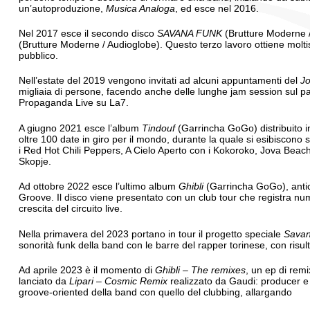
un’autoproduzione,
Musica Analoga
, ed esce nel 2016.
Nel 2017 esce il secondo disco
SAVANA FUNK
(Brutture Moderne /
(Brutture Moderne / Audioglobe). Questo terzo lavoro ottiene moltis
pubblico.
Nell’estate del 2019 vengono invitati ad alcuni appuntamenti del
J
migliaia di persone, facendo anche delle lunghe jam session sul pa
Propaganda Live su La7.
A giugno 2021 esce l’album
Tindouf
(Garrincha GoGo) distribuito in
oltre 100 date in giro per il mondo, durante la quale si esibiscono su
i Red Hot Chili Peppers, A Cielo Aperto con i Kokoroko, Jova Beac
Skopje.
Ad ottobre 2022 esce l’ultimo album
Ghibli
(Garrincha GoGo), antici
Groove. Il disco viene presentato con un club tour che registra n
crescita del circuito live.
Nella primavera del 2023 portano in tour il progetto speciale
Savan
sonorità funk della band con le barre del rapper torinese, con risul
Ad aprile 2023 è il momento di
Ghibli – The remixes
, un ep di rem
lanciato da
Lipari – Cosmic Remix
realizzato da Gaudi: producer e 
groove-oriented della band con quello del clubbing, allargando