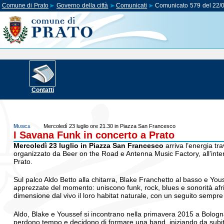
Comune di Prato
Governo della città
Comunicati
Comunicato 579 del 22/
Contatti
Musica
Mercoledì 23 luglio ore 21.30 in Piazza San Francesco
I Savana Funk in concerto a Prato
Mercoledì 23 luglio in Piazza San Francesco
arriva l’energia t
organizzato da Beer on the Road e Antenna Music Factory, all’int
Prato.
Sul palco Aldo Betto alla chitarra, Blake Franchetto al basso e You
apprezzate del momento: uniscono funk, rock, blues e sonorità africa
dimensione dal vivo il loro habitat naturale, con un seguito sempre
Aldo, Blake e Youssef si incontrano nella primavera 2015 a Bolog
perdono tempo e decidono di formare una band, iniziando da subito