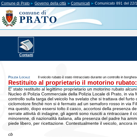
Comune di Prato
Governo della città
Comunicati
Comunicato 891 del 22/
Contatti
Polizia Locale
Il veicolo rubato è stato rintracciato durante un controllo in borghes
Restituito al proprietario il motorino rubat
E' stato restituito al legittimo proprietario un motorino rubato alcun
Nucleo di Polizia Commerciale della Polizia Locale di Prato, in via
controllo sulla targa del veicolo ha svelato che si trattava del furt
ciclomotore finché non si è fermato ad un semaforo rosso in via Fil
ma questo, dopo essersi tolto il casco, accortosi della presenza del
serrate attività di indagine, gli agenti sono riusciti a rintracciare il
minorenne, di nazionalità italiana, alla presenza del padre ha amme
piede libero, per ricettazione. Contestualmente il veicolo, ancora i
cb