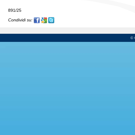
891/25
Condividi su:
© 