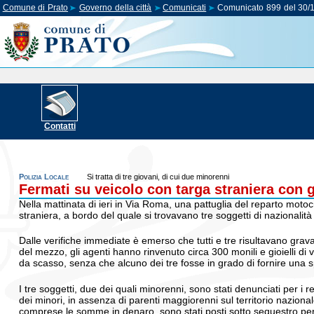
Comune di Prato
Governo della città
Comunicati
Comunicato 899 del 30/
Contatti
Polizia Locale
Si tratta di tre giovani, di cui due minorenni
Fermati su veicolo con targa straniera con gi
Nella mattinata di ieri in Via Roma, una pattuglia del reparto motoci
straniera, a bordo del quale si trovavano tre soggetti di nazionalità
Dalle verifiche immediate è emerso che tutti e tre risultavano gravat
del mezzo, gli agenti hanno rinvenuto circa 300 monili e gioielli di
da scasso, senza che alcuno dei tre fosse in grado di fornire una s
I tre soggetti, due dei quali minorenni, sono stati denunciati per i re
dei minori, in assenza di parenti maggiorenni sul territorio nazionale
comprese le somme in denaro, sono stati posti sotto sequestro per c