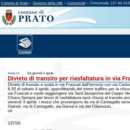
Comune di Prato
Governo della città
Comunicati
Comunicato 137 del 31/
Contatti
Viabilità
Da giovedì 2 aprile
Divieto di transito per riasfaltatura in via Fr
Divieto di transito e sosta in via Frascati dall'incrocio con via Carb
6:30 di sabato 4 aprile, approfittando del minor traffico per la ch
via Frascati e vuole raggiungere via Sant'Jacopo/via del Ceppo Vec
Chiara.Sempre per lavori di riasfaltatura sarà chiusa al transito anc
venerdì 3 aprile: i mezzi che provengono da via di Cantagallo vers
Galceti, via di Cantagallo, via Garosi e via del Cilianuzzo.
cb
137/26