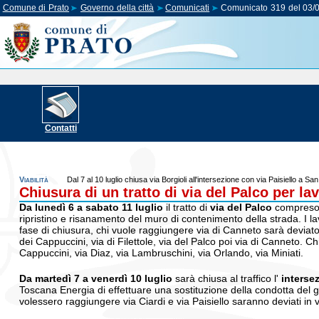
Comune di Prato
Governo della città
Comunicati
Comunicato 319 del 03/
Contatti
Viabilità
Dal 7 al 10 luglio chiusa via Borgioli all'intersezione con via Paisiello a 
Chiusura di un tratto di via del Palco per l
Da lunedì 6 a sabato 11 luglio
il tratto di
via del Palco
compreso t
ripristino e risanamento del muro di contenimento della strada. I lav
fase di chiusura, chi vuole raggiungere via di Canneto sarà deviato 
dei Cappuccini, via di Filettole, via del Palco poi via di Canneto. Ch
Cappuccini, via Diaz, via Lambruschini, via Orlando, via Miniati.
Da martedì 7 a venerdì 10 luglio
sarà chiusa al traffico l'
intersez
Toscana Energia di effettuare una sostituzione della condotta del ga
volessero raggiungere via Ciardi e via Paisiello saranno deviati in v