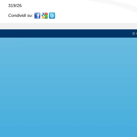
319/26
Condividi su:
© 