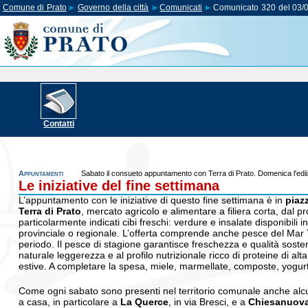
Comune di Prato
Governo della città
Comunicati
Comunicato 320 del 03/
Contatti
Appuntamenti
Sabato il consueto appuntamento con Terra di Prato. Domenica l'edii
Le iniziative del fine settimana
L’appuntamento con le iniziative di questo fine settimana è in
piaz
Terra di Prato
, mercato agricolo e alimentare a filiera corta, dal 
particolarmente indicati cibi freschi: verdure e insalate disponibili
provinciale o regionale. L’offerta comprende anche pesce del Mar T
periodo. Il pesce di stagione garantisce freschezza e qualità soste
naturale leggerezza e al profilo nutrizionale ricco di proteine di al
estive. A completare la spesa, miele, marmellate, composte, yogurt,
Come ogni sabato sono presenti nel territorio comunale anche alc
a casa, in particolare a
La Querce
, in via Bresci, e a
Chiesanuov