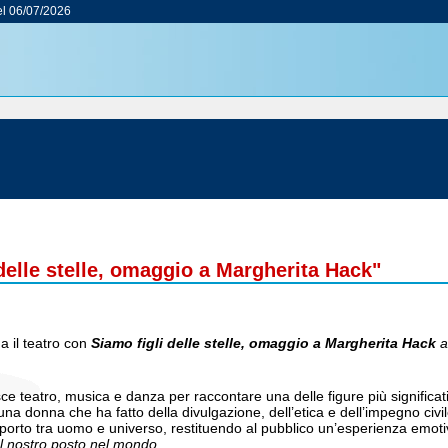
l 06/07/2026
 delle stelle, omaggio a Margherita Hack"
a il teatro con
Siamo figli delle stelle, omaggio a Margherita Hack
e teatro, musica e danza per raccontare una delle figure più significativ
na donna che ha fatto della divulgazione, dell’etica e dell’impegno civile 
pporto tra uomo e universo, restituendo al pubblico un’esperienza emot
sul nostro posto nel mondo.