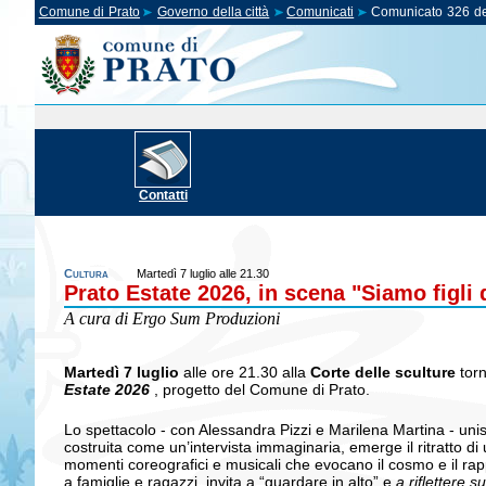
Comune di Prato
Governo della città
Comunicati
Comunicato 326 de
Contatti
Cultura
Martedì 7 luglio alle 21.30
Prato Estate 2026, in scena "Siamo figli
A cura di Ergo Sum Produzioni
Martedì 7
luglio
alle ore 21.30 alla
Corte delle sculture
torn
Estate 2026
, progetto del Comune di Prato.
Lo spettacolo - con Alessandra Pizzi e Marilena Martina - unisc
costruita come un’intervista immaginaria, emerge il ritratto di u
momenti coreografici e musicali che evocano il cosmo e il ra
a famiglie e ragazzi, invita a “guardare in alto” e
a riflettere 