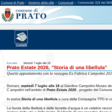
Comune di Prato
Governo della città
Comunicati
Comunicato 329 del 06/
Contatti
Cultura
Martedì 7 luglio alle 18
Prato Estate 2026, "Storia di una libellula"
Quarto appuntamento con la rassegna Ex Fabrica Campolmi 20
Domani,
martedì
7 luglio
alle 18
al Giardino Campolmi-Museo del
C
ampolmi
nell’ambito di
Prato Estate 2026
, progetto del Comune
In scena
Storia di una libellula
a cura della Compagnia TPO in co
La favola della libellula e delle larvette d'acqua è un celebre rac