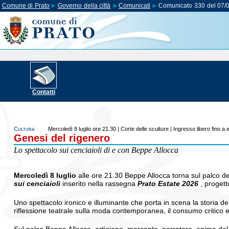
Comune di Prato
Governo della città
Comunicati
Comunicato 330 del 07/
Contatti
Cultura
Mercoledì 8 luglio ore 21.30 | Corte delle sculture | Ingresso libero fino a
Genesi del rigenero
Lo spettacolo sui cenciaioli di e con Beppe Allocca
Mercoledì 8
luglio
alle ore 21.30 Beppe Allocca torna sul palco d
sui cenciaioli
inserito nella rassegna
Prato Estate 2026
, progett
Uno spettacolo ironico e illuminante che porta in scena la storia dei 
riflessione teatrale sulla moda contemporanea, il consumo critico e 