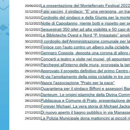
La presentazione del Monteferrato Festival 202
20/06/2022
Falsi vaccini, il sindaco: "E' una vergogna, un tr
31/12/2021
Cordoglio del sindaco e della Giunta per la morte 
31/12/2021
Notte di Capodanno, niente botti e rispetto per 
31/12/2021
Sequestrati 350 gilet ad alta visibilità e 50 capi d
31/12/2021
Le Biblioteche Ovest e Nord “P. Impastato” amplia
30/12/2021
Il cordoglio dell'Amministrazione comunale per 
30/12/2021
Finisce con l'auto contro un albero sulla ciclabile 
30/12/2021
Gennaro Coppola, deposta una corona di alloro 
30/12/2021
Concerti a teatro e visite nei musei, gli appunta
30/12/2021
Parcheggi all'interno delle mura, prorogata la tar
29/12/2021
Approvato il progetto definitivo del primo Centro di
29/12/2021
Al via l'ampliamento della pista ciclabile in tre zon
29/12/2021
Nasce l'associazione "Prato per la pace"
28/12/2021
Quarantena per il sindaco Biffoni e assessori Barb
28/12/2021
Danteum. Le origini islamiche della Divina Com
28/12/2021
Publiacqua e Comune di Prato, presentazione degli 
28/12/2021
Forever Michael. La vera storia di Michael Jack
27/12/2021
Di nuovo aperto il bagno pubblico in via Manasse
27/12/2021
La Polizia Municipale dona mattoncini ai piccoli r
24/12/2021