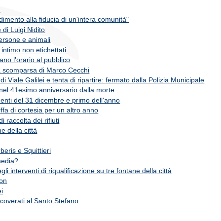
2
adimento alla fiducia di un'intera comunità"
di Luigi Nidito
persone e animali
i intimo non etichettati
no l'orario al pubblico
la scomparsa di Marco Cecchi
di Viale Galilei e tenta di ripartire: fermato dalla Polizia Municipale
nel 41esimo anniversario dalla morte
menti del 31 dicembre e primo dell'anno
iffa di cortesia per un altro anno
 raccolta dei rifiuti
e della città
eris e Squittieri
media?
interventi di riqualificazione su tre fontane della città
son
i
icoverati al Santo Stefano