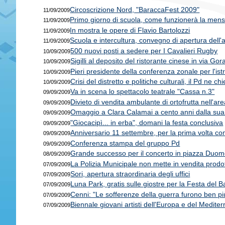
Circoscrizione Nord, "BaraccaFest 2009"
11/09/2009
Primo giorno di scuola, come funzionerà la men
11/09/2009
In mostra le opere di Flavio Bartolozzi
11/09/2009
Scuola e intercultura, convegno di apertura dell'
11/09/2009
500 nuovi posti a sedere per I Cavalieri Rugby
10/09/2009
Sigilli al deposito del ristorante cinese in via Go
10/09/2009
Pieri presidente della conferenza zonale per l'ist
10/09/2009
Crisi del distretto e politiche culturali, il Pd ne ch
10/09/2009
Va in scena lo spettacolo teatrale "Cassa n.3"
09/09/2009
Divieto di vendita ambulante di ortofrutta nell'area
09/09/2009
Omaggio a Clara Calamai a cento anni dalla sua
09/09/2009
"Giocacipì... in erba", domani la festa conclusiva
09/09/2009
Anniversario 11 settembre, per la prima volta
09/09/2009
Conferenza stampa del gruppo Pd
09/09/2009
Grande successo per il concerto in piazza Duomo
08/09/2009
La Polizia Municipale non mette in vendita prodott
07/09/2009
Sori, apertura straordinaria degli uffici
07/09/2009
Luna Park, gratis sulle giostre per la Festa del 
07/09/2009
Cenni: "Le sofferenze della guerra furono ben pi
07/09/2009
Biennale giovani artisti dell'Europa e del Medite
07/09/2009