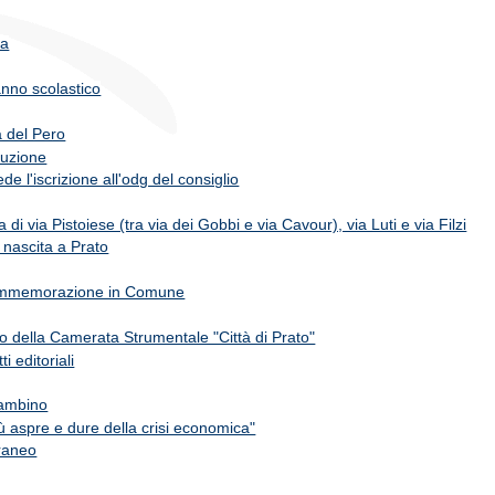
sa
anno scolastico
ra del Pero
ruzione
iede l'iscrizione all'odg del consiglio
 di via Pistoiese (tra via dei Gobbi e via Cavour), via Luti e via Filzi
 nascita a Prato
 commemorazione in Comune
 della Camerata Strumentale "Città di Prato"
i editoriali
Bambino
ù aspre e dure della crisi economica"
rraneo