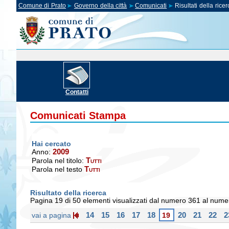
Comune di Prato
Governo della città
Comunicati
Risultati della ricer
Contatti
Comunicati Stampa
Hai cercato
2009
Anno:
Tutti
Parola nel titolo:
Tutti
Parola nel testo
Risultato della ricerca
Pagina 19 di 50 elementi visualizzati dal numero 361 al num
14
15
16
17
18
20
21
22
2
vai a pagina
19