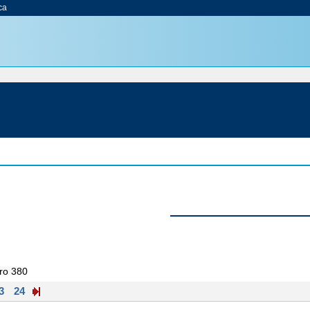
ca
ero 380
3
24