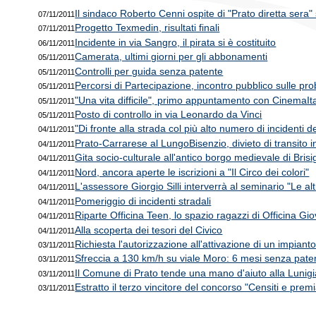
Il sindaco Roberto Cenni ospite di "Prato diretta sera
07/11/2011
Progetto Texmedin, risultati finali
07/11/2011
Incidente in via Sangro, il pirata si è costituito
06/11/2011
Camerata, ultimi giorni per gli abbonamenti
05/11/2011
Controlli per guida senza patente
05/11/2011
Percorsi di Partecipazione, incontro pubblico sulle pro
05/11/2011
"Una vita difficile", primo appuntamento con CinemaIta
05/11/2011
Posto di controllo in via Leonardo da Vinci
05/11/2011
"Di fronte alla strada col più alto numero di incidenti 
04/11/2011
Prato-Carrarese al LungoBisenzio, divieto di transito i
04/11/2011
Gita socio-culturale all'antico borgo medievale di Brisi
04/11/2011
Nord, ancora aperte le iscrizioni a "Il Circo dei colori"
04/11/2011
L'assessore Giorgio Silli interverrà al seminario "Le alt
04/11/2011
Pomeriggio di incidenti stradali
04/11/2011
Riparte Officina Teen, lo spazio ragazzi di Officina Gi
04/11/2011
Alla scoperta dei tesori del Civico
04/11/2011
Richiesta l'autorizzazione all'attivazione di un impianto
03/11/2011
Sfreccia a 130 km/h su viale Moro: 6 mesi senza paten
03/11/2011
Il Comune di Prato tende una mano d'aiuto alla Lunig
03/11/2011
Estratto il terzo vincitore del concorso "Censiti e premi
03/11/2011