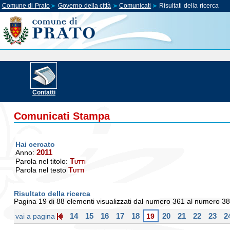
Comune di Prato
Governo della città
Comunicati
Risultati della ricerca
Contatti
Comunicati Stampa
Hai cercato
2011
Anno:
Tutti
Parola nel titolo:
Tutti
Parola nel testo
Risultato della ricerca
Pagina 19 di 88 elementi visualizzati dal numero 361 al numero 3
14
15
16
17
18
20
21
22
23
2
vai a pagina
19