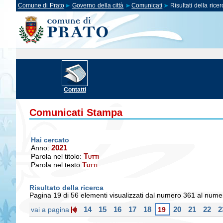
Comune di Prato
Governo della città
Comunicati
Risultati della ricer
Contatti
Comunicati Stampa
Hai cercato
2021
Anno:
Tutti
Parola nel titolo:
Tutti
Parola nel testo
Risultato della ricerca
Pagina 19 di 56 elementi visualizzati dal numero 361 al num
14
15
16
17
18
20
21
22
2
vai a pagina
19