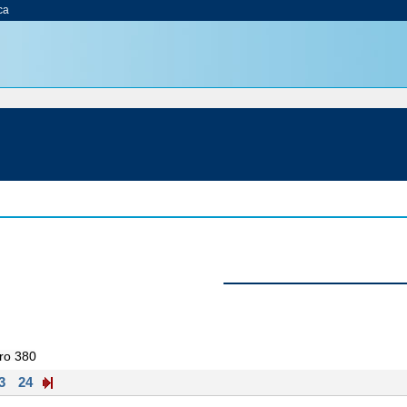
ca
ero 380
3
24