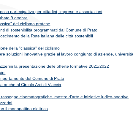
sso partecipativo per cittadini, imprese e associazioni
sabato 9 ottobre
assica" del ciclismo pratese
enti di sostenibilità programmati dal Comune di Prato
scimento della Rete italiana delle città sostenibili
one della "classica" del ciclismo
 soluzioni innovative grazie al lavoro congiunto di aziende, università
 Lazzerini la presentazione delle offerte formative 2021/2022
bini
Comportamento del Comune di Prato
va anche al Circolo Arci di Viaccia
n rassegne cinematografiche, mostre d'arte e iniziative ludico-sportive
zzerini
con il monopattino elettrico