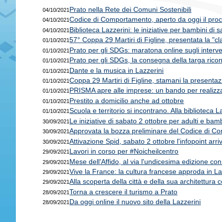
Prato nella Rete dei Comuni Sostenibili
04/10/2021
Codice di Comportamento, aperto da oggi il proce
04/10/2021
Biblioteca Lazzerini: le iniziative per bambini di 
04/10/2021
57° Coppa 29 Martiri di Figline, presentata la "cl
01/10/2021
Prato per gli SDGs: maratona online sugli interv
01/10/2021
Prato per gli SDGs, la consegna della targa ricono
01/10/2021
Dante e la musica in Lazzerini
01/10/2021
Coppa 29 Martiri di Figline, stamani la presentazi
01/10/2021
PRISMA apre alle imprese: un bando per realizzare
01/10/2021
Prestito a domicilio anche ad ottobre
01/10/2021
Scuola e territorio si incontrano. Alla biblioteca
01/10/2021
Le iniziative di sabato 2 ottobre per adulti e bam
30/09/2021
Approvata la bozza preliminare del Codice di 
30/09/2021
Attivazione Spid, sabato 2 ottobre l'infopoint arri
30/09/2021
Lavori in corso per #Noicheilcentro
29/09/2021
Mese dell'Affido, al via l'undicesima edizione co
29/09/2021
Vive la France: la cultura francese approda in La
29/09/2021
Alla scoperta della città e della sua architettura 
29/09/2021
Torna a crescere il turismo a Prato
28/09/2021
Da oggi online il nuovo sito della Lazzerini
28/09/2021