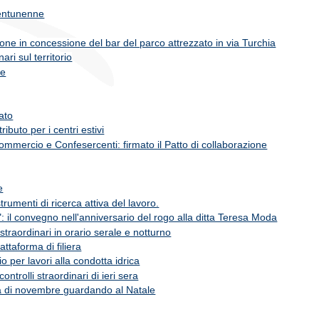
ventunenne
one in concessione del bar del parco attrezzato in via Turchia
ari sul territorio
re
ato
ributo per i centri estivi
mmercio e Confesercenti: firmato il Patto di collaborazione
e
trumenti di ricerca attiva del lavoro.
: il convegno nell'anniversario del rogo alla ditta Teresa Moda
 straordinari in orario serale e notturno
iattaforma di filiera
io per lavori alla condotta idrica
ontrolli straordinari di ieri sera
ana di novembre guardando al Natale