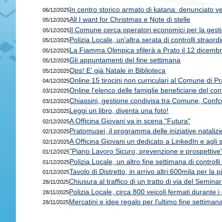
In centro storico armato di katana: denunciato 
06/12/2025
All I want for Christmas e Note di stelle
05/12/2025
Il Comune cerca operatori economici per la gesti
05/12/2025
Polizia Locale, un'altra serata di controlli straordin
05/12/2025
La Fiamma Olimpica sfilerà a Prato il 12 dicemb
05/12/2025
Gli appuntamenti del fine settimana
05/12/2025
Ops! E' già Natale in Biblioteca
05/12/2025
Online 15 tirocini non curriculari al Comune di Pr
04/12/2025
Online l'elenco delle famiglie beneficiarie del cont
03/12/2025
Chiassini, gestione condivisa tra Comune, Confco
03/12/2025
Leggi un libro, diventa una foto!
03/12/2025
A Officina Giovani va in scena "Futura"
02/12/2025
Pratomusei, il programma delle iniziative natalizi
02/12/2025
A Officina Giovani un dedicato a LinkedIn e agli s
02/12/2025
"Piano Lavoro Sicuro, prevenzione e prospettive"
01/12/2025
Polizia Locale, un altro fine settimana di controlli
01/12/2025
Tavolo di Distretto, in arrivo altri 600mila per la p
01/12/2025
Chiusura al traffico di un tratto di via del Seminar
28/11/2025
Polizia Locale, circa 800 veicoli fermati durante i c
28/11/2025
Mercatini e idee regalo per l'ultimo fine settim
28/11/2025