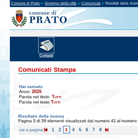
Comune di Prato
Governo della città
Comunicati
Risultati della ricer
Contatti
Comunicati Stampa
Hai cercato
2025
Anno:
Tutti
Parola nel titolo:
Tutti
Parola nel testo
Risultato della ricerca
Pagina 3 di 39 elementi visualizzati dal numero 41 al numero
1
2
4
5
6
7
8
vai a pagina
3