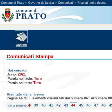
Comune di Prato
Governo della città
Comunicati
Risultati della ricerca
Contatti
Comunicati Stampa
Hai cercato
2021
Anno:
Tutti
Parola nel titolo:
Tutti
Parola nel testo
Risultato della ricerca
Pagina 44 di 56 elementi visualizzati dal numero 861 al numero 8
39
40
41
42
43
45
46
47
48
4
vai a pagina
44