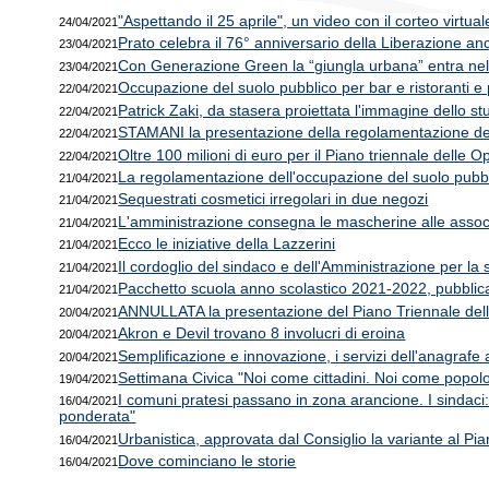
"Aspettando il 25 aprile", un video con il corteo virtual
24/04/2021
Prato celebra il 76° anniversario della Liberazione anc
23/04/2021
Con Generazione Green la “giungla urbana” entra nel
23/04/2021
Occupazione del suolo pubblico per bar e ristoranti e
22/04/2021
Patrick Zaki, da stasera proiettata l'immagine dello s
22/04/2021
STAMANI la presentazione della regolamentazione degli
22/04/2021
Oltre 100 milioni di euro per il Piano triennale delle 
22/04/2021
La regolamentazione dell'occupazione del suolo pubbli
21/04/2021
Sequestrati cosmetici irregolari in due negozi
21/04/2021
L'amministrazione consegna le mascherine alle associ
21/04/2021
Ecco le iniziative della Lazzerini
21/04/2021
Il cordoglio del sindaco e dell'Amministrazione per l
21/04/2021
Pacchetto scuola anno scolastico 2021-2022, pubblicat
21/04/2021
ANNULLATA la presentazione del Piano Triennale del
20/04/2021
Akron e Devil trovano 8 involucri di eroina
20/04/2021
Semplificazione e innovazione, i servizi dell'anagrafe a
20/04/2021
Settimana Civica "Noi come cittadini. Noi come popol
19/04/2021
I comuni pratesi passano in zona arancione. I sindaci: 
16/04/2021
ponderata"
Urbanistica, approvata dal Consiglio la variante al Pi
16/04/2021
Dove cominciano le storie
16/04/2021